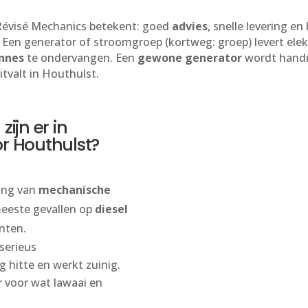
 Révisé Mechanics betekent: goed
advies
, snelle levering en
. Een generator of stroomgroep (kortweg: groep) levert elek
annes
te ondervangen. Een
gewone generator
wordt handm
tvalt in Houthulst.
ijn er in
or Houthulst?
ing van
mechanische
meeste gevallen op
diesel
anten.
serieus
 hitte en werkt zuinig.
 voor wat lawaai en