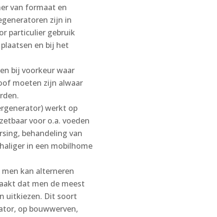
iner van formaat en
generatoren zijn in
 particulier gebruik
plaatsen en bij het
n
en bij voorkeur waar
roof moeten zijn alwaar
orden.
ergenerator) werkt op
nzetbaar voor o.a. voeden
rsing, behandeling van
haliger in een mobilhome
j men kan alterneren
maakt dat men de meest
 uitkiezen. Dit soort
ator, op bouwwerven,