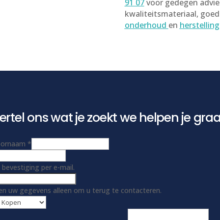
91 07
voor gedegen advie
kwaliteitsmateriaal, goed
onderhoud
en
herstelling
ertel ons wat je zoekt we helpen je gra
oornaam
*
 bevestiging per e-mail.
en uw gegevens alleen om u terug te contacteren.