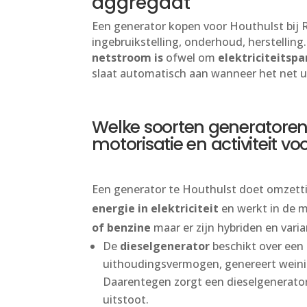
aggregaat
Een generator kopen voor Houthulst bij
ingebruikstelling, onderhoud, herstelling
netstroom
is
ofwel om
elektriciteitsp
slaat automatisch aan wanneer het net ui
Welke soorten generatoren z
motorisatie en activiteit vo
Een generator te Houthulst doet omzett
energie in elektriciteit
en werkt in de 
of benzine
maar er zijn hybriden en vari
De
dieselgenerator
beschikt over een 
uithoudingsvermogen, genereert weinig
Daarentegen zorgt een dieselgenerator
uitstoot.