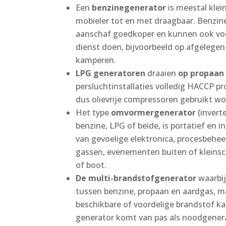
Een
benzinegenerator
is meestal kle
mobieler tot en met draagbaar. Benzine
aanschaf goedkoper en kunnen ook voor
dienst doen, bijvoorbeeld op afgelegen 
kamperen.
LPG generatoren
draaien
op propaa
persluchtinstallaties volledig HACCP p
dus olievrije compressoren gebruikt w
Het type
omvormergenerator
(invert
benzine, LPG of beide, is portatief en i
van gevoelige elektronica, procesbehee
gassen, evenementen buiten of kleinsc
of boot.
De multi-brandstofgenerator
waarbi
tussen benzine, propaan en aardgas, 
beschikbare of voordelige brandstof kan
generator komt van pas als noodgener