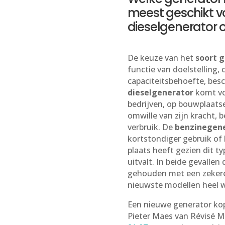
meest geschikt vo
dieselgenerator 
De keuze van het
soort 
functie van doelstelling, 
capaciteitsbehoefte, bes
dieselgenerator
komt voo
bedrijven, op bouwplaats
omwille van zijn kracht, b
verbruik. De
benzinegen
kortstondiger gebruik of 
plaats heeft gezien dit t
uitvalt. In beide gevallen
gehouden met een zekere 
nieuwste modellen heel wa
Een nieuwe generator ko
Pieter Maes van Révisé 