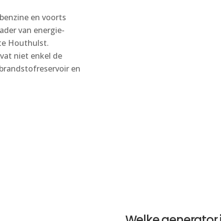
f benzine en voorts
kader van energie-
 te Houthulst.
at niet enkel de
brandstofreservoir en
Welke generator i