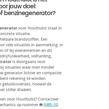
or jouw doel:
of benzinegenerator?
generator
voor Houthulst staat in
concrete situatie,
chikbare brandstoffen. Een
r vele situaties in aanmerking: in
en of bij evenementen en dit
edrijfszekerheid, volharding,
erator
is doorgaans voor
bij situaties waar men minder
ype generator lichter en compacter
 dient rekening te worden
geluidsoverlast, hoewel de
t stiller draaien.
pen voor Houthulst? Contacteer
Mechanics op nummer
☎️
0485-50