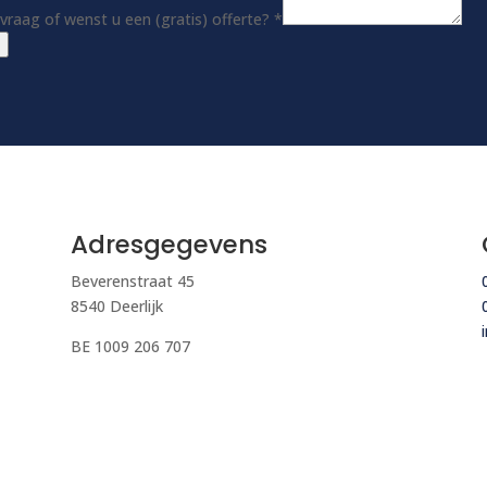
vraag of wenst u een (gratis) offerte?
*
Adresgegevens
Beverenstraat 45
8540 Deerlijk
BE 1009 206 707